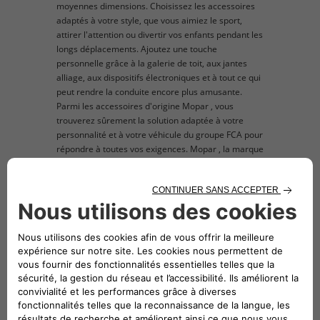
moyennes dimensions. Choisissez les accessoires
adaptés à votre style, que vous aimiez le sport,
attirer l'attention ou divertir vos enfants pendant les
longs déplacements. Ajoutez une touche
personnelle grâce à la galerie de toit, aux jantes
alliage, aux dispositifs électroniques et à tout ce qui
peut rendre la conduite encore plus amusante.
Parmi les accessoires d'origine Mopar , vous
trouverez sûrement la solution adaptée à votre
personnalité et à votre véhicule du groupe FCA pour
répondre à toutes vos exigences. Mopar , la marque
spécialisée dans les produits après-vente du groupe
FCA, est considérée dans le monde entier comme
une référence par les propriétaires et les fans du
groupe FCA qui sont à la recherche de pièces
détachées et d'accessoires d'origine à monter sur
leur véhicule. L’image du produit proposé est
donnée exclusivement à titre indicatif à des fins
d'illustration.