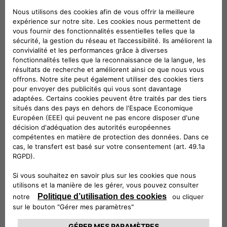
CIAO FIAT SERVICE CLIENT
00 800 342 800 00
Numéro gratuit
0080034280000
CONTACTEZ - NOUS
Configurez
Trouvez un distributeur
Appelez-nous
My Fiat