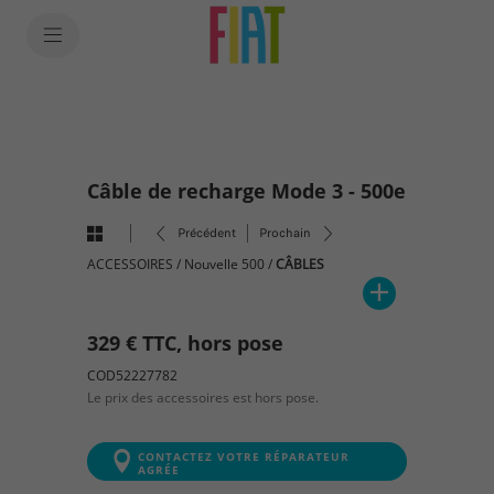
SkiptoContentText
SkiptoNavigationText
Câble de recharge Mode 3 - 500e
Précédent
Prochain
ACCESSOIRES
/
Nouvelle 500
/
CÂBLES
329 € TTC, hors pose
COD52227782
Le prix des accessoires est hors pose.
CONTACTEZ VOTRE RÉPARATEUR
AGRÉE