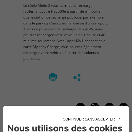
Le câble Mode 3 vous permet de recharger
facilement votre Fiat 500e à partir de n’importe
quelle station de recharge publique, par exemple
dans le parking d’un supermarché ou d’un aéroport.
Avec une puissance de recharge de 7,4 kW, vous
pourrez recharger votre véhicule en 1 heure et 40
minutes seulement. Avec l'appli My Uconnect et la
carte My easy Charge, vous pourrez également
recharger votre véhicule à partir des colonnes
publiques.
Suivez-nous
CONTACTEZ LE SERVICE CLIENT