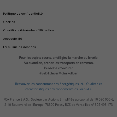
Merchandising
Recyclage de votre véhicule
Extension de garantie Moteurs Diesel 1.5 Blue HDi
Brochures
Ulysse
Mobilité Électriques Fiat
Casa Fiat
Fiat service
Certificat Économie d’Énergie (CEE)
Mobilité Électrique Fiat Professional
Politique de confidentialité
Pièces d'origine et accessoires
Utilitaries Fiat Professional
Club Fiat
Offres du moment
Véhicules hybrides
Fiat Professional
Fin de séries
Cookies
Accessoires d'origine
E-Ducato
Calculateur d'économies
Pièces d’origine et accessoires
Actualités
Pièces d'origine
Configurez
Conditions Générales d’Utilisation
Ducato
Autonomie et recharge
Devenir Réparateur Agréé Fiat
Pneumatiques
Accessoires
Demandez un devis
Ducato Transformable
Accessibilité
Vidéocheck
Pièces de rechange
Réservez un essai
E-Scudo
Fiat Pro
Loi eu sur les données
Pneumatiques
Utilitaires neufs en stock
Scudo
Services et connectivité
Actualités
Utilitaires d’occasion
E-Doblò
Pour les trajets courts, privilégiez la marche ou le vélo.
Services et connectivité
Trouvez un distributeur
Au quotidien, prenez les transports en commun.
Doblo
Connectivité
Pensez à covoiturer
Promotions Utilitaires
600e Société
Offres du moment
FAQ
#SeDéplacerMoinsPolluer
Prime CEE
Services Fiat Professional
Import Export
Financement
Solutions pour professionnels
Recyclage des véhicules
Retrouvez les consommations énergétiques ici.
-
Qualités et
Fiscalité
caractéristiques environnementales Loi AGEC
Prenez rendez-vous
Services connectés
Estimez votre reprise
Services exclusifs
FCA France S.A.S. , Société par Actions Simplifiée au capital de 10 080 000 €,
Tarifs
Videocheck
2-10 Boulevard de l’Europe, 78300 Poissy RCS de Versailles n° 305 493 173