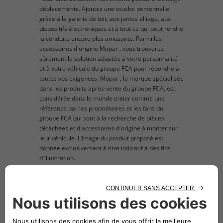
déplacements. Ajoutez une touche personnelle
grâce à la galerie de toit, aux jantes alliage, aux
dispositifs électroniques et à tout ce qui peut rendre
la conduite encore plus amusante. Parmi les
accessoires d'origine Mopar , vous trouverez
sûrement la solution adaptée à votre personnalité
et à votre véhicule du groupe FCA pour répondre à
toutes vos exigences. Mopar , la marque spécialisée
dans les produits après-vente du groupe FCA, est
considérée dans le monde entier comme une
référence par les propriétaires et les fans du
groupe FCA qui sont à la recherche de pièces
détachées et d'accessoires d'origine à monter sur
leur véhicule. L’image du produit proposé est
donnée exclusivement à titre indicatif à des fins
d'illustration.
description technique
Attache pour bagages. Si vous avez des objets
en vrac dans le coffre, la meilleure façon de