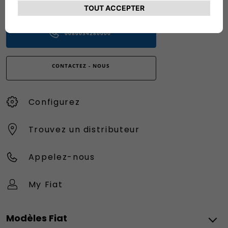
Numéro gratuit
0080034280000
CONTACTEZ - NOUS
Configurez
Trouvez un distributeur
Appelez-nous
My Fiat
Modèles Fiat