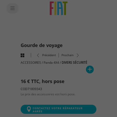
SkiptoContentText
SkiptoNavigationText
Gourde de voyage
Précédent
Prochain
ACCESSOIRES
/
Panda 4X4
/
DIVERS SÉCURITÉ
16 € TTC, hors pose
COD71809343
Le prix des accessoires est hors pose.
CONTACTEZ VOTRE RÉPARATEUR
AGRÉE