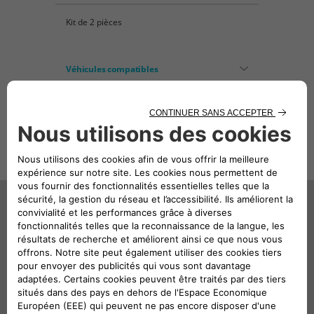
Kit de 2 pièces
Véhicules compatibles
Vous aimerez également
52,91€ TTC,
74,47€ TTC,
hors pose
hors pose