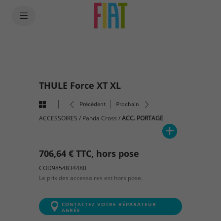
SkiptoContentText
SkiptoNavigationText
THULE Force XT XL
Précédent
Prochain
ACCESSOIRES
/
Panda Cross
/
ACC. PORTAGE
706,64 € TTC, hors pose
COD9854834480
Le prix des accessoires est hors pose.
CONTACTEZ VOTRE RÉPARATEUR
AGRÉE