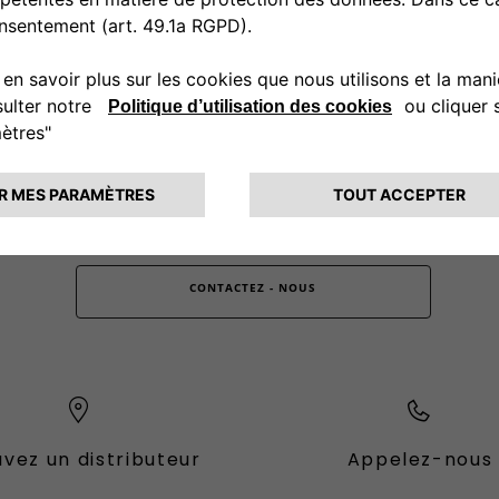
0080034280000
CONTACTEZ - NOUS
vez un distributeur
Appelez-nous