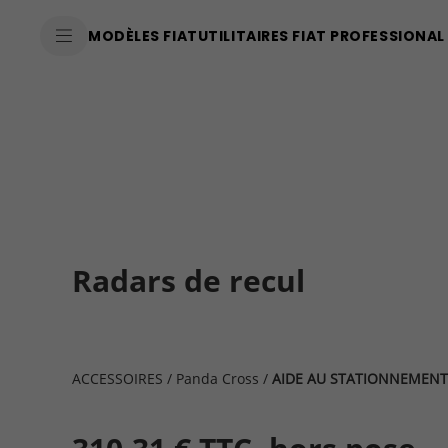
SkiptoContentText
MODÈLES FIAT
UTILITAIRES FIAT PROFESSIONAL
SkiptoNavigationText
Radars de recul
ACCESSOIRES
/
Panda Cross
/
AIDE AU STATIONNEMENT