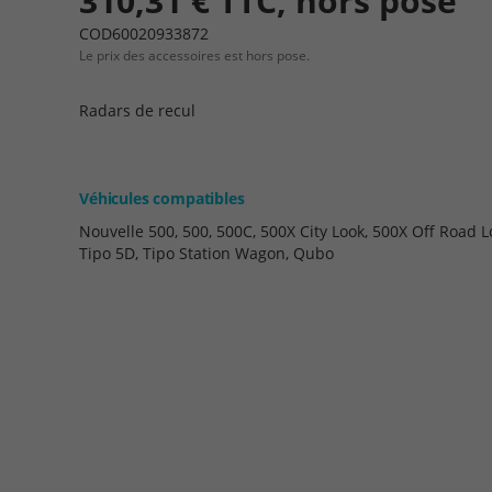
310,31 € TTC, hors pose
COD60020933872
Le prix des accessoires est hors pose.
Radars de recul
Véhicules compatibles
Nouvelle 500, 500, 500C, 500X City Look, 500X Off Road L
Tipo 5D, Tipo Station Wagon, Qubo