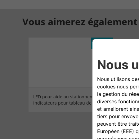
Vous aimerez également
€ TTC, hors
pose
LED pour aide au stationnement -
Indicateurs pour tableau de bord