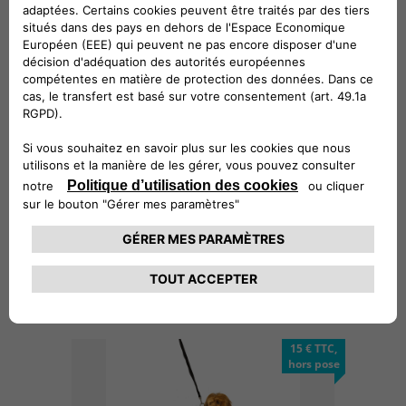
36,3 € TTC,
hors pose
Séparation avec rangement
15 € TTC,
hors pose