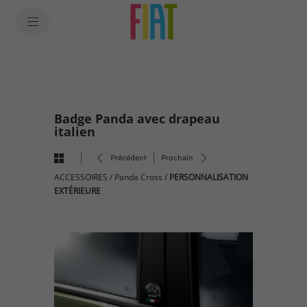
SkiptoContentText
SkiptoNavigationText
Badge Panda avec drapeau
italien
Précédent
Prochain
ACCESSOIRES
/
Panda Cross
/
PERSONNALISATION
EXTÉRIEURE