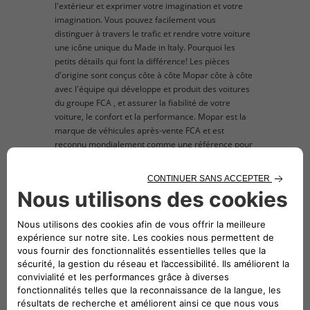
l'extérieur et exprimer votre imagination et votre
imagination. Vous pouvez facilement vous
distinguer à travers le trafic et rendre votre voiture
une icône unique du Made in Italy. Pourquoi les
petits détails qui font la différence! Les pièces
d'origine sont conçus côte à côte Mopar côte à côte
avec l'équipe qui développe et produit des voitures
du groupe FCA , et assurer la fiabilité de votre
voiture, le confort et la performance. Mopar est la
marque de véhicules après-vente FCA et est
reconnu mondialement comme une référence pour
les propriétaires et les amateurs à la recherche de
pièces de rechange et accessoires d'origine pour
leur voiture du groupe FCA . L'image du produit mis
en vente est purement titre indicatif et d'illustration.
Véhicules compatibles