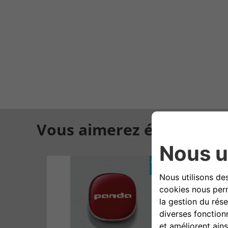
Vous aimerez également
49,27€ TTC,
hors pose