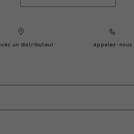
vez un distributeur
Appelez-nous
es Fiat
ional
fessional
sformable
 devis