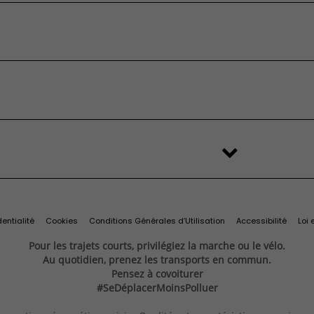
’origine et
Services et
essai
ires
connectivité
eufs en stock
’occasion
FAQ
é
stributeur
'origine et
Services et
change
Import Export
ilitaires
ires
connectivité
s
Recyclage des véhicules
Services connectés
d'origine
Connectivité
Services exclusifs
ine
Offres du moment
Videocheck
s
Services Fiat Professional
 reprise
Solutions pour professionnels
Prenez rendez-vous
entialité
Cookies
Conditions Générales d’Utilisation
Accessibilité
Loi 
Pour les trajets courts, privilégiez la marche ou le vélo.
Au quotidien, prenez les transports en commun.
Pensez à covoiturer
#SeDéplacerMoinsPolluer