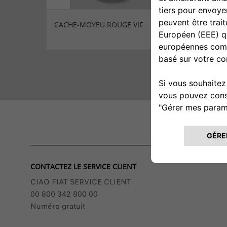
CACHE-MOYEU ROUGE VIF
KIT D
ROUGE
CONTACTEZ LE SERVICE CLIENT
CIAO FIAT SERVICE CLIENT
00 800 342 800 00
Numéro gratuit