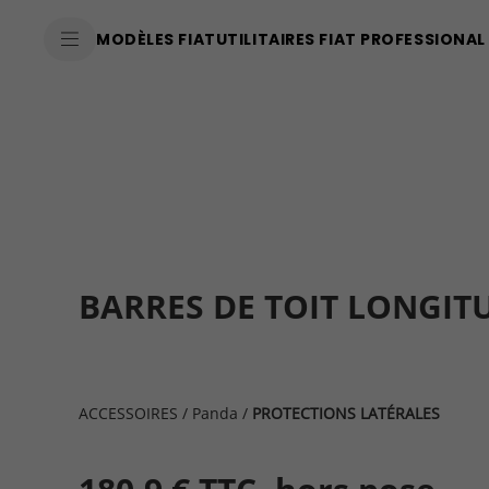
SkiptoContentText
MODÈLES FIAT
UTILITAIRES FIAT PROFESSIONAL
SkiptoNavigationText
BARRES DE TOIT LONGIT
ACCESSOIRES
/
Panda
/
PROTECTIONS LATÉRALES