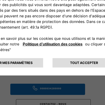
E COQUES DE RÉTROVISEURS
 VIF
0080034280000
CONTACTEZ - NOUS