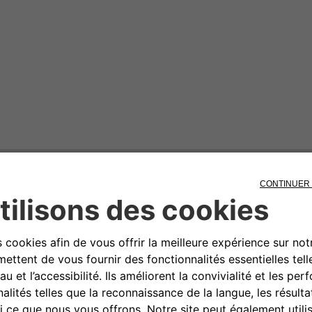
74,47€ TTC,
hors pose