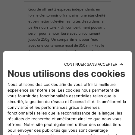
Gourde offrant 2 espaces indépendants en
forme d’entonnoir offrant ainsi une étanchéité
et permettant d’éviter les fuites d’eau dans la
partie nourriture. • Un compartiment pouvant
servir pour la nourriture avec un contenant
jusqu’à 250g, Un compartiment pour l’eau
avec une contenance maxi de 350 ml. • Facile
à transporter, ne vous inquiétez plus si votre
animal a faim ou soif.
Véhicules compatibles
Suivez-nous