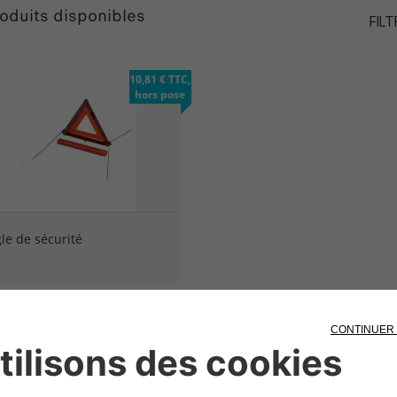
oduits disponibles
FILT
10,81 € TTC,
hors pose
le de sécurité
ires présentés est hors pose. Pour plus de renseignements, contac