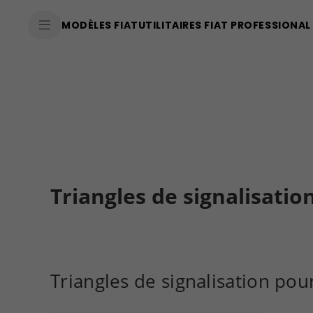
SkiptoContentText
MODÈLES FIAT
UTILITAIRES FIAT PROFESSIONAL
SkiptoNavigationText
Triangles de signalisati
Triangles de signalisation po