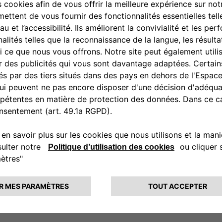
0080034280000
CONTACTEZ - NOUS
vez un distributeur
Appelez-nous