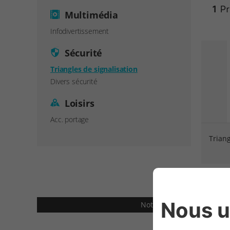
1
Pr
Multimédia
Infodivertissement
Sécurité
Triangles de signalisation
Divers sécurité
Loisirs
Acc. portage
Triang
Note: Le prix des accesso