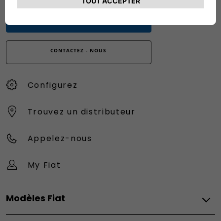
0080034280000
CONTACTEZ - NOUS
Configurez
Trouvez un distributeur
Appelez-nous
My Fiat
Modèles Fiat
Vèhicules Fiat