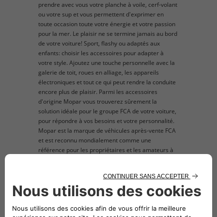
prendre avec vous votre planche à voile, cerf-volant
ou votre sup et vous permettent d'exprimer en
toute occasion toute votre énergie et votre passion
pour la mer. Le plaisir ne se termine jamais au bord
de votre voiture! Sport, flashy ou adaptés aux
enfants: choisir les accessoires pour adapter à
votre style. Ajoutez une touche personnelle avec la
galerie de toit, roues en alliage, les appareils
électroniques et tout ce qui peut rendre la conduite
encore plus de plaisir. Parmi les accessoires
d'origine Mopar vous trouverez sûrement la
solution idéale pour le groupe FCA de votre voiture,
pour répondre à vos besoins et votre personnalité.
Mopar est la marque de véhicules après-vente FCA
et est reconnu mondialement comme une
référence pour les propriétaires et les amateurs à
la recherche de pièces de rechange et accessoires
d'origine pour leur voiture du groupe FCA . L'image
du produit mis en vente est purement titre indicatif
et d'illustration.
description technique