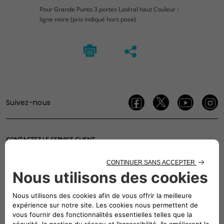
Pour Grande Punto 3 portes Latéral haut Couleur :
ligne noire (prix indiqué hors pose)
Suivez-nous
CONTACTEZ LE SERVICE CLIENT
CIAO FIAT SERVICE CLIENT
00 800 342 800 00
Numéro gratuit
0080034280000