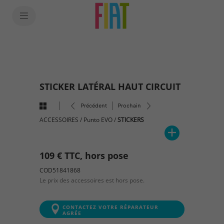
SkiptoContentText
SkiptoNavigationText
STICKER LATÉRAL HAUT CIRCUIT
Précédent
Prochain
ACCESSOIRES
/
Punto EVO
/
STICKERS
109 € TTC, hors pose
COD51841868
Le prix des accessoires est hors pose.
CONTACTEZ VOTRE RÉPARATEUR
AGRÉE