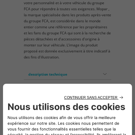
votre personnalité et à votre véhicule du groupe
FCA pour répondre à toutes vos exigences. Mopar ,
la marque spécialisée dans les produits après-vente
du groupe FCA, est considérée dans le monde
entier comme une référence par les propriétaires
et les fans du groupe FCA qui sont à la recherche de
pièces détachées et d'accessoires d'origine à
monter sur leur véhicule. L’image du produit
proposé est donnée exclusivement à titre indicatif à
des fins d'illustration.
description technique
Capteurs de recul montés sur les pare-chocs
qui signalent le rapprochement d'un obstacle
pendant les manœuvres de stationnement.
Commodité pendant le stationnement et
préservation de l'esthétique du véhicule.
Sécurité maximale de la conduite. Garantie : 3
ans.