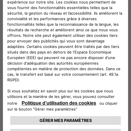
Dimensions : 7,5J x 18'' (ET44). À monter sur
des pneus 225/40 R18 92W XL et cache-
moyeux spécifiques pour Tipo.
Véhicules compatibles
Suivez-nous
CONTACTEZ LE SERVICE CLIENT
CIAO FIAT SERVICE CLIENT
00 800 342 800 00