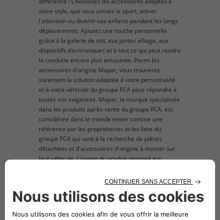
différence ! Choisissez les accessoires adaptés à
votre style, que vous aimiez le sport, attirer
l'attention ou divertir vos enfants pendant les longs
déplacements. Ajoutez une touche personnelle
grâce à la galerie de toit, aux jantes alliage, aux
dispositifs électroniques et à tout ce qui peut rendre
la conduite encore plus amusante. Parmi les
accessoires d'origine Mopar, vous trouverez
sûrement la solution adaptée à votre personnalité
et à votre véhicule du groupe FCA pour répondre à
toutes vos exigences. Mopar, la marque spécialisée
dans les produits après-vente du groupe FCA, est
considérée dans le monde entier comme une
référence par les propriétaires et les fans du
groupe FCA qui sont à la recherche de pièces
détachées et d'accessoires d'origine à monter sur
leur véhicule. L’image du produit proposé est
donnée exclusivement à titre indicatif à des fins
d'illustration.
description technique