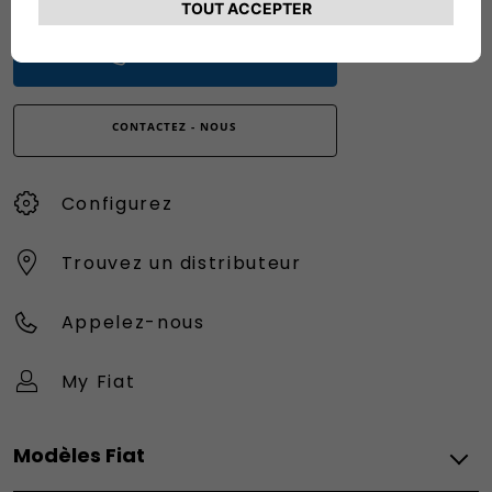
Numéro gratuit
0080034280000
CONTACTEZ - NOUS
Configurez
Trouvez un distributeur
Appelez-nous
My Fiat
Modèles Fiat