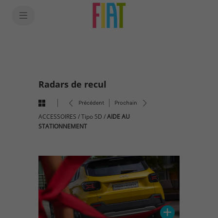
SkiptoContentText
SkiptoNavigationText
Radars de recul
Précédent
Prochain
ACCESSOIRES
/
Tipo 5D
/
AIDE AU
STATIONNEMENT