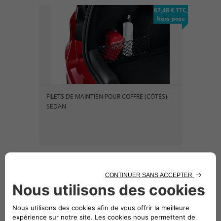
67,48 € TTC,
hors pose
FILETS DE MAINTIEN POUR COFFRE (CÔTÉS) -
SEDAN
67,48 € TTC,
hors pose