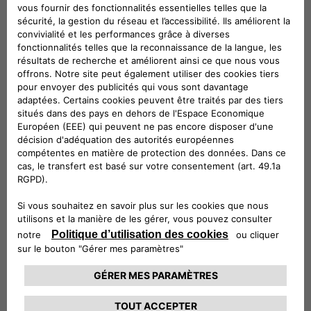
FILETS DE MAINTIEN POUR COFFRE (CÔTÉS) -
HB
39,62 € TTC,
hors pose
FILET DE COFFRE AVEC LOGO MOPAR