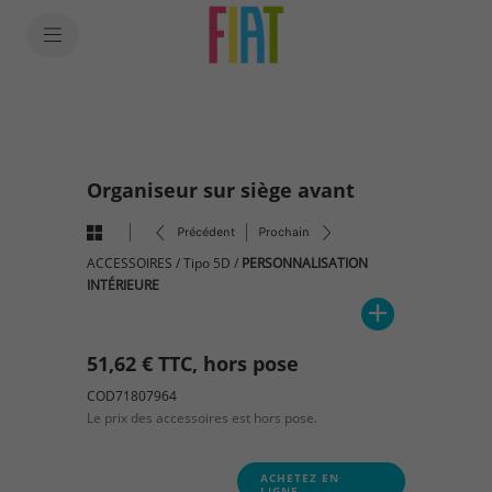
SkiptoContentText
SkiptoNavigationText
Organiseur sur siège avant
Précédent
Prochain
ACCESSOIRES
/
Tipo 5D
/
PERSONNALISATION
INTÉRIEURE
51,62 € TTC, hors pose
COD71807964
Le prix des accessoires est hors pose.
ACHETEZ EN
LIGNE