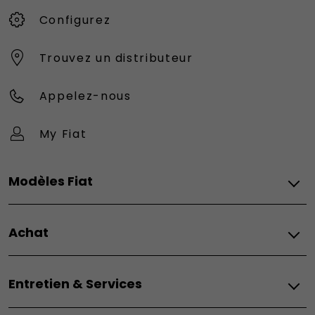
Configurez
Trouvez un distributeur
Appelez-nous
My Fiat
Modèles Fiat
Vèhicules Fiat
Achat
Topolino
Nouvelle 500 Hybrid
Fiat
500e
Entretien & Services
Configurez
500e Giorgio Armani
Demandez un devis
500 Hybrid Torino Launch Edition