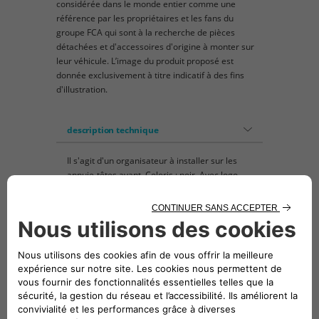
considérée dans le monde entier comme une
référence par les propriétaires et les fans du
groupe FCA qui sont à la recherche de pièces
détachées et d'accessoires d'origine à monter sur
leur véhicule. L’image du produit proposé est
donnée exclusivement à titre indicatif à des fins
d'illustration.
description technique
Il s'agit d'un organisateur à installer sur les
appuie-têtes avant. Coloris : noir. Avec logo
MOPAR blanc. Comprend 2 logements et un
porte-bouteilles, dimensions 30x22 cm,
pouvant contenir une tablette de 10'' max. Il
est conseillé de vérifier les dimensions de la
tablette avant d'acheter cet accessoire.
Véhicules compatibles