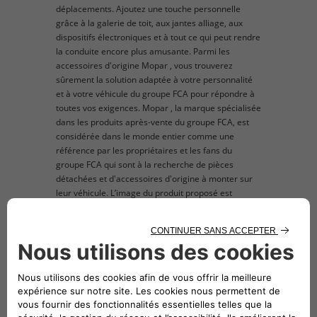
déplacements. Ajoutez une touche personnelle
grâce à la galerie de toit, aux jantes alliage, aux
dispositifs électroniques et à tout ce qui peut rendre
la conduite encore plus amusante. Parmi les
accessoires d'origine Mopar , vous trouverez
sûrement la solution adaptée à votre personnalité
et à votre véhicule du groupe FCA pour répondre à
toutes vos exigences. Mopar , la marque spécialisée
dans les produits après-vente du groupe FCA, est
considérée dans le monde entier comme une
référence par les propriétaires et les fans du
groupe FCA qui sont à la recherche de pièces
détachées et d'accessoires d'origine à monter sur
leur véhicule. L’image du produit proposé est
donnée exclusivement à titre indicatif à des fins
d'illustration.
description technique
Pour plancher du coffre à bagages