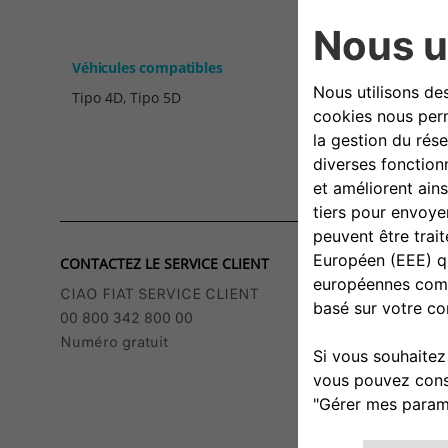
Véhicules compatibles
Tipo 4D, Tipo 5D
CONTACTEZ LE SERVICE CLIENT
CIAO FIAT SERVICE CLIENT
00 800 342 800 00
Numéro gratuit