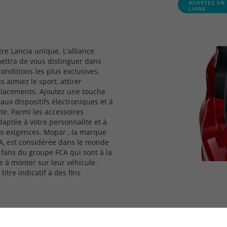
ACHETEZ EN
LIGNE
re Lancia unique. L'alliance
mettra de vous distinguer dans
onditions les plus exclusives.
 aimiez le sport, attirer
éplacements. Ajoutez une touche
 aux dispositifs électroniques et à
te. Parmi les accessoires
daptée à votre personnalité et à
os exigences. Mopar , la marque
A, est considérée dans le monde
 fans du groupe FCA qui sont à la
e à monter sur leur véhicule.
tre indicatif à des fins
ges