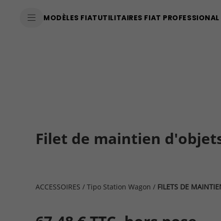
SkiptoContentText
MODÈLES FIAT
UTILITAIRES FIAT PROFESSIONAL
SkiptoNavigationText
Filet de maintien d'objet
ACCESSOIRES
/
Tipo Station Wagon
/
FILETS DE MAINTIE