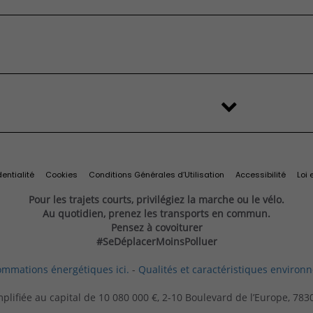
FAQ
é
stributeur
'origine et
Services et
change
Import Export
ilitaires
ires
connectivité
s
Recyclage des véhicules
Services connectés
d'origine
Connectivité
Services exclusifs
ine
Offres du moment
Videocheck
s
Services Fiat Professional
 reprise
Solutions pour professionnels
Prenez rendez-vous
entialité
Cookies
Conditions Générales d’Utilisation
Accessibilité
Loi 
Pour les trajets courts, privilégiez la marche ou le vélo.
Au quotidien, prenez les transports en commun.
Pensez à covoiturer
#SeDéplacerMoinsPolluer
ommations énergétiques ici.
-
Qualités et caractéristiques environ
mplifiée au capital de 10 080 000 €, 2-10 Boulevard de l’Europe, 78