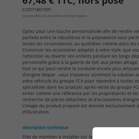
67,48 € TTC, hors pose
COD71807901
Le prix des accessoires est hors pose.
Optez pour une touche personnalisée afin de rendre vot
parfaite entre la robustesse et la polyvalence vous per
toutes les circonstances, au quotidien comme dans les c
Choisissez les accessoires adaptés à votre style, que vous
l'attention ou divertir vos enfants pendant les longs d
personnelle grâce à la galerie de toit, aux jantes alliage,
tout ce qui peut rendre la conduite encore plus amusan
d'origine Mopar , vous trouverez sûrement la solution a
votre véhicule du groupe FCA pour répondre à toutes v
spécialisée dans les produits après-vente du groupe FC
entier comme une référence par les propriétaires et les
recherche de pièces détachées et d'accessoires d'origin
L’image du produit proposé est donnée exclusivement à ti
d'illustration.
description technique
Filet de maintien à installer sur le côté du coffre à baga