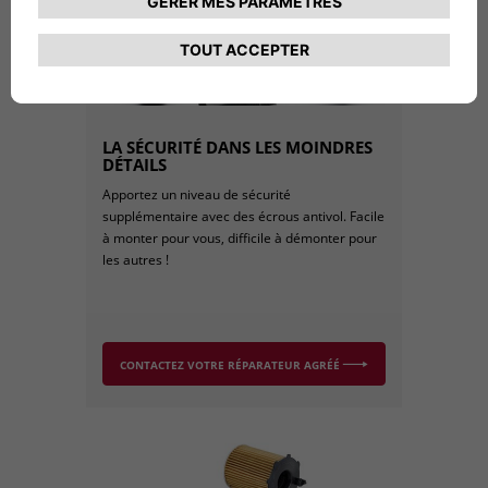
LA SÉCURITÉ DANS LES MOINDRES
DÉTAILS
Apportez un niveau de sécurité
supplémentaire avec des écrous antivol. Facile
à monter pour vous, difficile à démonter pour
les autres !
CONTACTEZ VOTRE RÉPARATEUR AGRÉÉ