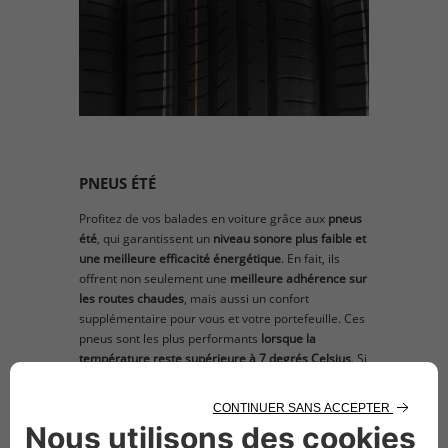
PNEUS ÉTÉ
Profitez de vos balades en voiture grâce aux
pneus
été
, qui garantissent un
niveau sonore plus faible
et
une
meilleure efficacité énergétique
. En fait, ils
offrent non seulement une
meilleure adhérence sur
les routes chaudes
, mais aussi un confort
supplémentaire pour vous et votre portefeuille. Ces
pneus sont les plus performants
lorsque la
température reste supérieure à 7 degrés Celsius
. Si
la température descend en dessous, il est
préférable de monter des pneus hiver.​
DÉCOUVREZ LES AUTRES