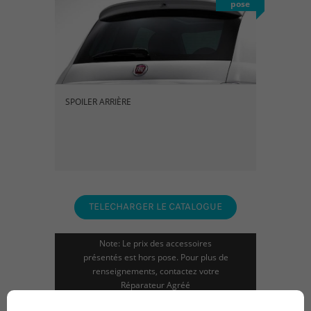
pose
SPOILER ARRIÈRE
TELECHARGER LE CATALOGUE
Note: Le prix des accessoires
présentés est hors pose. Pour plus de
renseignements, contactez votre
Réparateur Agréé