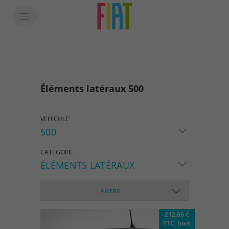
SkiptoContentText
SkiptoNavigationText
Éléments latéraux 500
VEHICULE
500
CATEGORIE
ÉLÉMENTS LATÉRAUX
FILTRE
212,06 €
TTC, hors