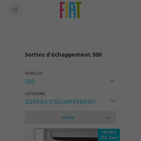
SkiptoContentText
SkiptoNavigationText
Sorties d'échappement 500
VEHICULE
500
CATEGORIE
SORTIES D'ÉCHAPPEMENT
FILTRE
156,85 €
TTC, hors