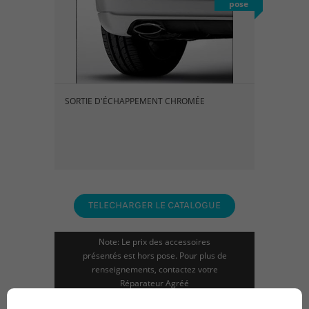
pose
SORTIE D'ÉCHAPPEMENT CHROMÉE
TELECHARGER LE CATALOGUE
Note: Le prix des accessoires
présentés est hors pose. Pour plus de
renseignements, contactez votre
Réparateur Agréé