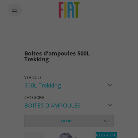
SkiptoContentText
SkiptoNavigationText
Boites d'ampoules 500L
Trekking
VEHICULE
500L Trekking
CATEGORIE
BOITES D'AMPOULES
FILTRE
67,07 € TTC,