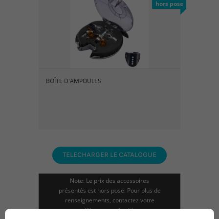
hors pose
BOÎTE D'AMPOULES
TELECHARGER LE CATALOGUE
Note: Le prix des accessoires
présentés est hors pose. Pour plus de
renseignements, contactez votre
Réparateur Agréé