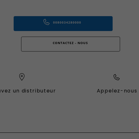
0080034280000
CONTACTEZ - NOUS
vez un distributeur
Appelez-nous
es Fiat