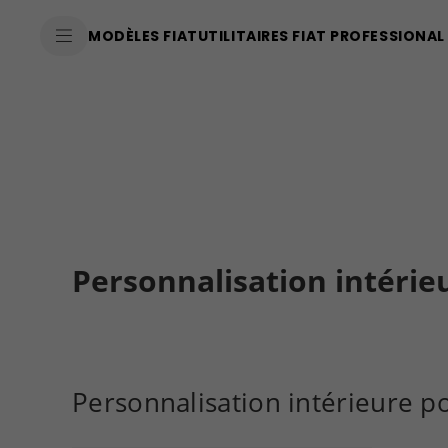
SkiptoContentText
MODÈLES FIAT
UTILITAIRES FIAT PROFESSIONAL
SkiptoNavigationText
Personnalisation intérie
Personnalisation intérieure 