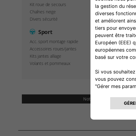
Kit roue de secours
Chaînes neige
Divers sécurité
Sport
Acc. sport montage rapide
Accessoires roues/jantes
Kits jantes alliage
Volants et pommeaux
Note: Le prix des accesso