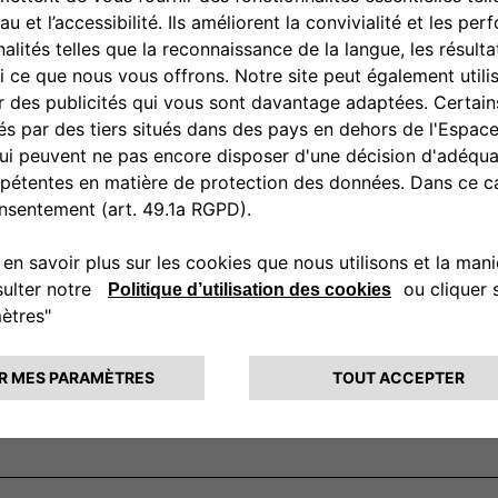
ires présentés est hors pose. Pour plus de renseignements, contac