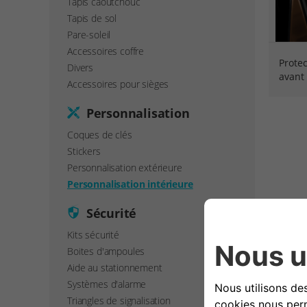
Tapis caoutchouc
Tapis de sol
Pare-soleil
Accessoires coffre
Protec
Divers
avant
Accessoires pour sièges
Personnalisation
Coques de clés
Stickers
Personnalisation extérieure
Personnalisation intérieure
Sécurité
Kits sécurité
Boites d'ampoules
Aide au stationnement
Systèmes d'alarme
Triangles de signalisation