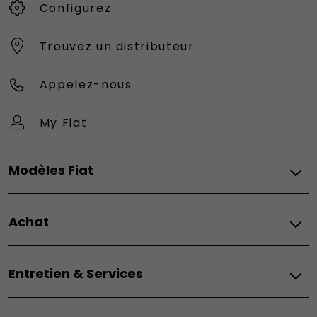
Configurez
Trouvez un distributeur
Appelez-nous
My Fiat
Modèles Fiat
Vèhicules Fiat
Achat
Topolino
Nouvelle 500 Hybrid
Fiat
500e
Entretien & Services
Configurez
500e Giorgio Armani
Demandez un devis
500 Hybrid Torino Launch Edition
Entretien
Réservez un essai
Grande Panda Électrique