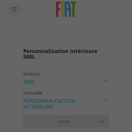
SkiptoContentText
SkiptoNavigationText
Personnalisation intérieure
500L
VEHICULE
500L
CATEGORIE
PERSONNALISATION
INTÉRIEURE
FILTRE