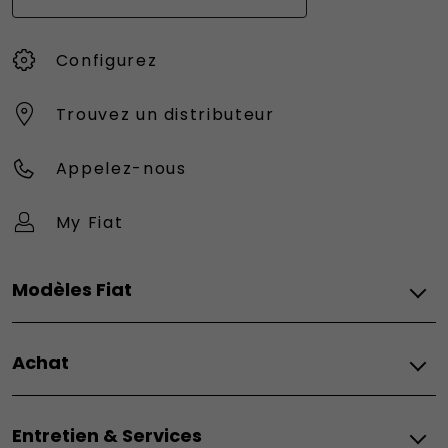
Configurez
Trouvez un distributeur
Appelez-nous
My Fiat
Modèles Fiat
Vèhicules Fiat
Achat
Topolino
Nouvelle 500 Hybrid
Fiat
500e
Entretien & Services
Configurez
500e Giorgio Armani