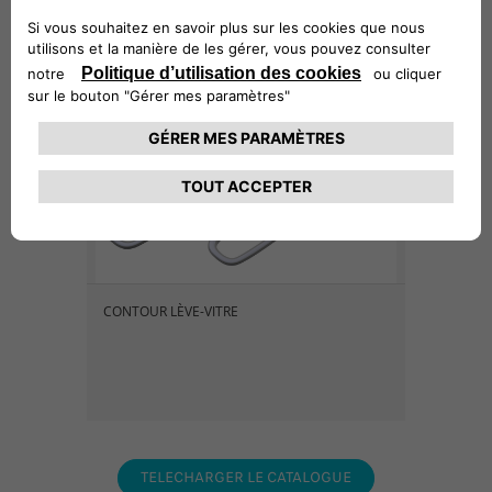
95,2 € TTC,
hors pose
CONTOUR LÈVE-VITRE
TELECHARGER LE CATALOGUE