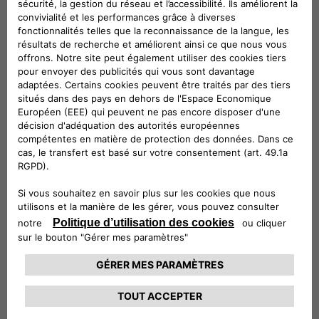
TELECHARGER LE CATALOGUE
Note: Le prix des accessoires
présentés est hors pose. Pour plus de
renseignements, contactez votre
Réparateur Agréé
Suivez-nous
CONTACTEZ LE SERVICE CLIENT
CIAO FIAT SERVICE CLIENT
00 800 342 800 00
Numéro gratuit
0080034280000