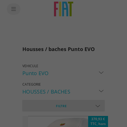
SkiptoContentText
SkiptoNavigationText
Housses / baches Punto EVO
VEHICULE
Punto EVO
CATEGORIE
HOUSSES / BACHES
FILTRE
370,93 €
TTC, hors