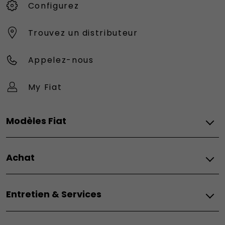
Configurez
Trouvez un distributeur
Appelez-nous
My Fiat
Modèles Fiat
Vèhicules Fiat
Achat
Topolino
Nouvelle 500 Hybrid
Fiat
500e
Entretien & Services
Configurez
500e Giorgio Armani
Demandez un devis
500 Hybrid Torino Launch Edition
Entretien
Réservez un essai
Grande Panda Électrique